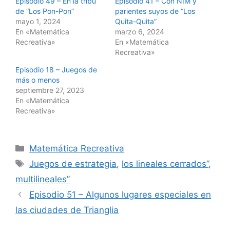
Episodio 49 – En la tribu
Episodio 41 – Con NIM y
de “Los Pon-Pon”
parientes suyos de “Los
mayo 1, 2024
Quita-Quita”
En «Matemática
marzo 6, 2024
Recreativa»
En «Matemática
Recreativa»
Episodio 18 – Juegos de
más o menos
septiembre 27, 2023
En «Matemática
Recreativa»
Categorías
Matemática Recreativa
Etiquetas
Juegos de estrategia
,
los lineales cerrados”
,
multilineales”
Episodio 51 – Algunos lugares especiales en
las ciudades de Trianglia