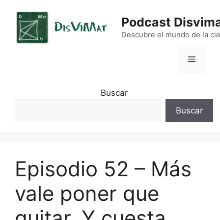
Saltar
al
Podcast Disvim
contenido
Descubre el mundo de la cie
Menú
Buscar
Buscar
Episodio 52 – Más
vale poner que
quitar. Y cuesta