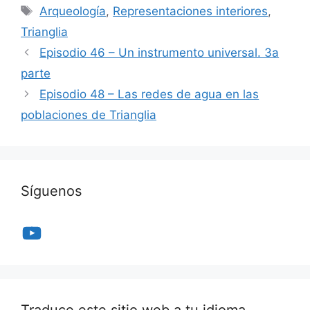
Etiquetas
Arqueología
,
Representaciones interiores
,
Trianglia
Episodio 46 – Un instrumento universal. 3a
parte
Episodio 48 – Las redes de agua en las
poblaciones de Trianglia
Síguenos
YouTube
Traduce este sitio web a tu idioma