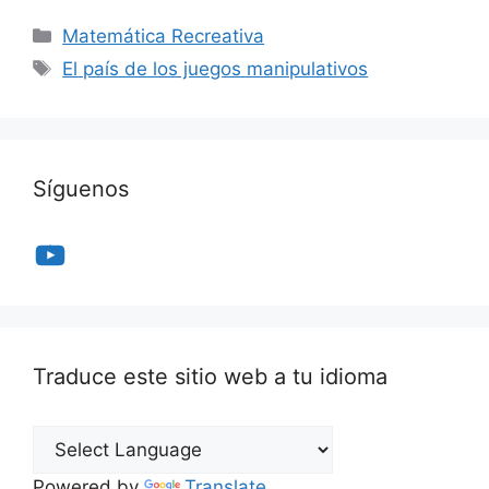
Categorías
Matemática Recreativa
Etiquetas
El país de los juegos manipulativos
Síguenos
YouTube
Traduce este sitio web a tu idioma
Powered by
Translate