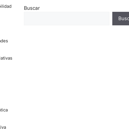
ilidad
Buscar
Busc
ades
ativas
tica
iva