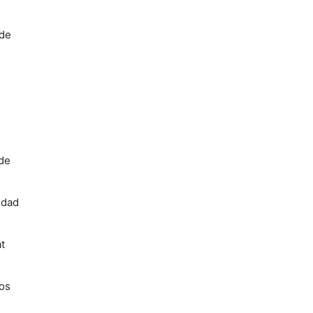
 de
e
de
dad
t
os